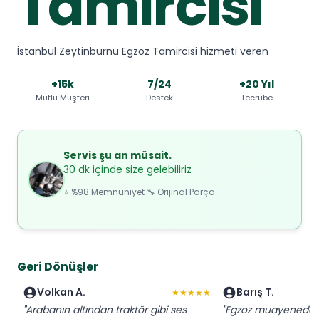
Tamircisi
İstanbul Zeytinburnu Egzoz Tamircisi hizmeti veren
+15k
7/24
+20 Yıl
Mutlu Müşteri
Destek
Tecrübe
Servis şu an müsait.
30 dk içinde size gelebiliriz
⭐ %98 Memnuniyet 🔧 Orijinal Parça
Geri Dönüşler
Volkan A.
Barış T.
★★★★★
"Arabanın altından traktör gibi ses
"Egzoz muayeneden