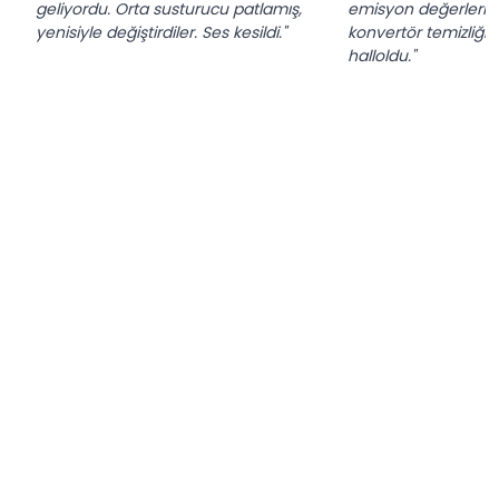
geliyordu. Orta susturucu patlamış,
emisyon değerleri yü
yenisiyle değiştirdiler. Ses kesildi."
konvertör temizliği y
halloldu."