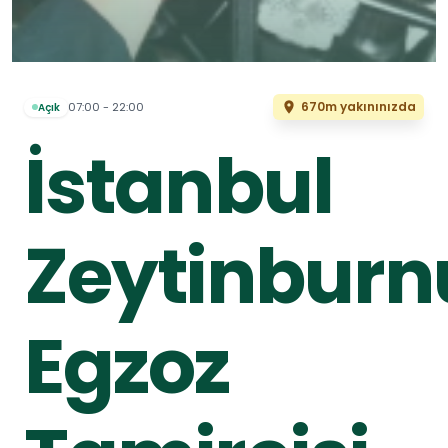
670m yakınınızda
07:00 - 22:00
Açık
İstanbul
Zeytinburn
Egzoz