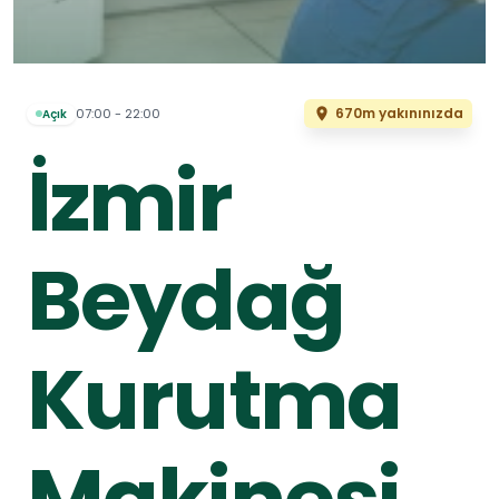
670m yakınınızda
07:00 - 22:00
Açık
İzmir
Beydağ
Kurutma
Makinesi