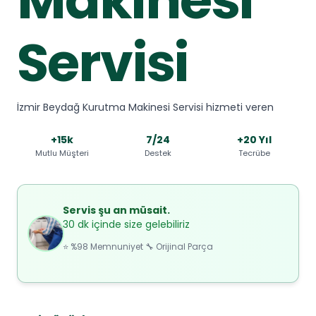
Servisi
İzmir Beydağ Kurutma Makinesi Servisi hizmeti veren
+15k
7/24
+20 Yıl
Mutlu Müşteri
Destek
Tecrübe
Servis şu an müsait.
30 dk içinde size gelebiliriz
⭐ %98 Memnuniyet 🔧 Orijinal Parça