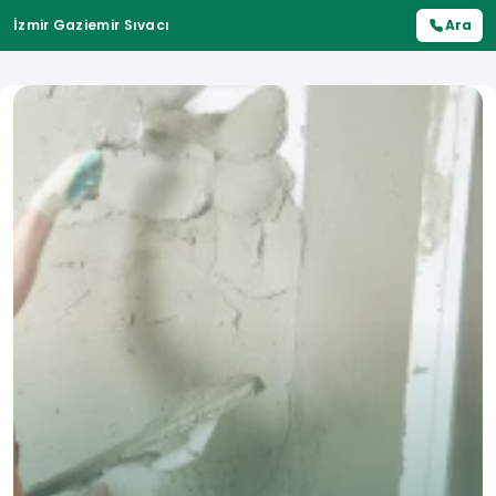
İzmir Gaziemir Sıvacı
Ara