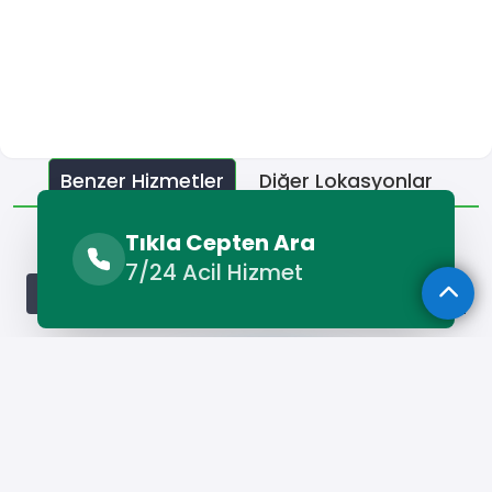
Benzer Hizmetler
Diğer Lokasyonlar
Benzer Hizmetler
Tıkla Cepten Ara
7/24 Acil Hizmet
Gaziemir Alçı Ustası
Gaziemir Boyacı
Gaziemir Camcı
Hizmet Cebinizde