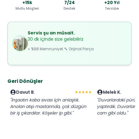
+15k
7/24
+20 Yıl
Mutlu Müşteri
Destek
Tecrübe
Servis şu an müsait.
30 dk içinde size gelebiliriz
⭐ %98 Memnuniyet 🔧 Orijinal Parça
Geri Dönüşler
Davut B.
Melek K.
★★★★★
"İnşaatın kaba sıvası için anlaştık.
"Duvarlardaki pürüzle
Anoları atıp mastarında, çok düzgün
yaptırdık. Duvarlar
bir iş çıkardılar. Köşeler ip gibi."
cam gibi oldu."