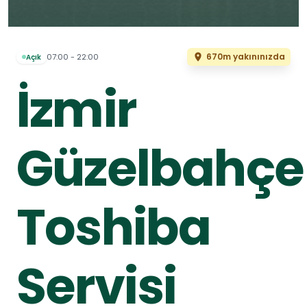
670m yakınınızda
07:00 - 22:00
Açık
İzmir
Güzelbahçe
Toshiba
Servisi