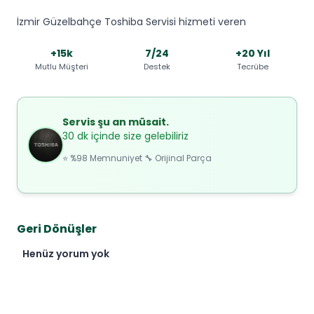
İzmir Güzelbahçe Toshiba Servisi hizmeti veren
+15k
7/24
+20 Yıl
Mutlu Müşteri
Destek
Tecrübe
Servis şu an müsait.
30 dk içinde size gelebiliriz
⭐ %98 Memnuniyet 🔧 Orijinal Parça
Geri Dönüşler
Henüz yorum yok