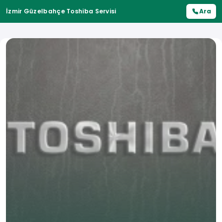
İzmir Güzelbahçe Toshiba Servisi
Ara