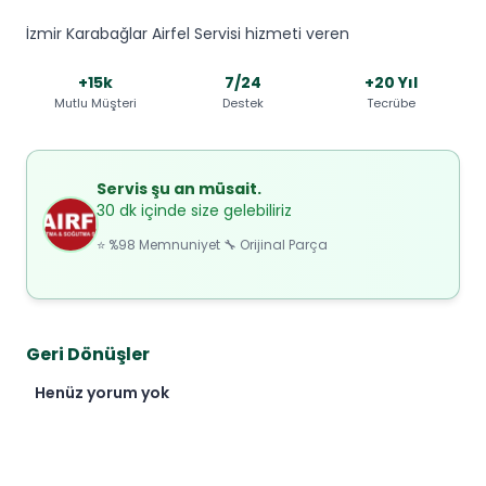
İzmir Karabağlar Airfel Servisi hizmeti veren
+15k
7/24
+20 Yıl
Mutlu Müşteri
Destek
Tecrübe
Servis şu an müsait.
30 dk içinde size gelebiliriz
⭐ %98 Memnuniyet 🔧 Orijinal Parça
Geri Dönüşler
Henüz yorum yok