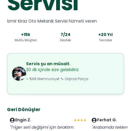
Servisi
İzmir Kiraz Oto Mekanik Servisi hizmeti veren
+15k
7/24
+20 Yıl
Mutlu Müşteri
Destek
Tecrübe
Servis şu an müsait.
30 dk içinde size gelebiliriz
⭐ %98 Memnuniyet 🔧 Orijinal Parça
Geri Dönüşler
Engin Z.
Ferhat G.
★★★★
"Triger seti değişimi için bıraktım.
"Arabamda tekleme 