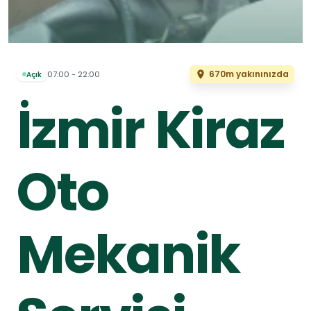
670m yakınınızda
07:00 - 22:00
Açık
İzmir Kiraz
Oto
Mekanik