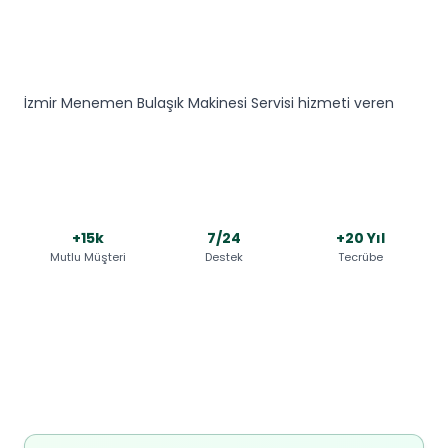
İzmir Menemen Bulaşık Makinesi Servisi hizmeti veren
+15k
7/24
+20 Yıl
Mutlu Müşteri
Destek
Tecrübe