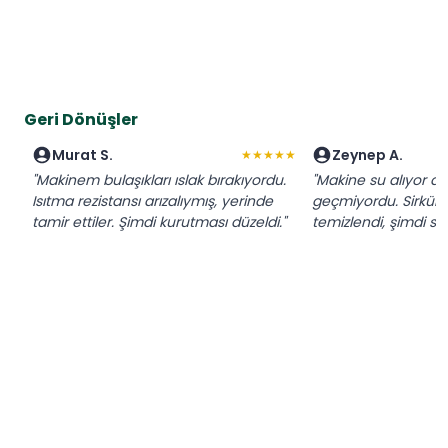
Geri Dönüşler
Murat S.
Zeynep A.
★★★★★
"Makinem bulaşıkları ıslak bırakıyordu.
"Makine su alıyor 
Isıtma rezistansı arızalıymış, yerinde
geçmiyordu. Sirkül
tamir ettiler. Şimdi kurutması düzeldi."
temizlendi, şimdi sor