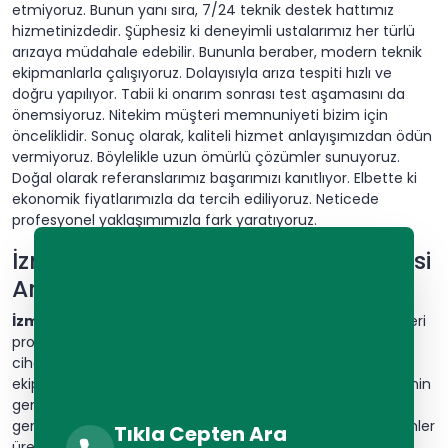
etmiyoruz. Bunun yanı sıra, 7/24 teknik destek hattımız
hizmetinizdedir. Şüphesiz ki deneyimli ustalarımız her türlü
arızaya müdahale edebilir. Bununla beraber, modern teknik
ekipmanlarla çalışıyoruz. Dolayısıyla arıza tespiti hızlı ve
doğru yapılıyor. Tabii ki onarım sonrası test aşamasını da
önemsiyoruz. Nitekim müşteri memnuniyeti bizim için
önceliklidir. Sonuç olarak, kaliteli hizmet anlayışımızdan ödün
vermiyoruz. Böylelikle uzun ömürlü çözümler sunuyoruz.
Doğal olarak referanslarımız başarımızı kanıtlıyor. Elbette ki
ekonomik fiyatlarımızla da tercih ediliyoruz. Neticede
profesyonel yaklaşımımızla fark yaratıyoruz.
İzmir Menemen'de Bulaşık Makinesi
Arıza Teşhis ve Tamir Hizmetleri
İzmir Menemen
'de bulaşık makinesi arıza teşhis hizmetleri
profesyonel ekipler tarafından sunulmaktadır. Modern
cihazlarla sorunlar hızlıca tespit edilir.
Teknik servis
ekiplerimiz deneyimli ustalardan oluşur. Öncelikle makinenin
genel kontrolü yapılır. Ardından detaylı arıza tespiti
gerçekleştirilir. Her marka bulaşık makinesi için özel çözümler
Tıkla Cepten Ara
üretilir. Dijital teşhis cihazları kullanılarak sorunlar belirlenir.