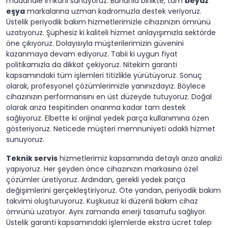
müdahale imkanı sunuyoruz. Bununla birlikte, tüm
beyaz
eşya
markalarına uzman kadromuzla destek veriyoruz.
Üstelik periyodik bakım hizmetlerimizle cihazınızın ömrünü
uzatıyoruz. Şüphesiz ki kaliteli hizmet anlayışımızla sektörde
öne çıkıyoruz. Dolayısıyla müşterilerimizin güvenini
kazanmaya devam ediyoruz. Tabii ki uygun fiyat
politikamızla da dikkat çekiyoruz. Nitekim garanti
kapsamındaki tüm işlemleri titizlikle yürütüyoruz. Sonuç
olarak, profesyonel çözümlerimizle yanınızdayız. Böylece
cihazınızın performansını en üst düzeyde tutuyoruz. Doğal
olarak arıza tespitinden onarıma kadar tam destek
sağlıyoruz. Elbette ki orijinal yedek parça kullanımına özen
gösteriyoruz. Neticede müşteri memnuniyeti odaklı hizmet
sunuyoruz.
Teknik servis
hizmetlerimiz kapsamında detaylı arıza analizi
yapıyoruz. Her şeyden önce cihazınızın markasına özel
çözümler üretiyoruz. Ardından, gerekli yedek parça
değişimlerini gerçekleştiriyoruz. Öte yandan, periyodik bakım
takvimi oluşturuyoruz. Kuşkusuz ki düzenli bakım cihaz
ömrünü uzatıyor. Aynı zamanda enerji tasarrufu sağlıyor.
Üstelik garanti kapsamındaki işlemlerde ekstra ücret talep