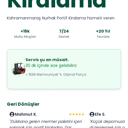
Kahramanmaraş Nurhak Portif Kiralama hizmeti veren
+15k
7/24
+20 Yıl
Mutlu Müşteri
Destek
Tecrübe
Servis şu an müsait.
30 dk içinde size gelebiliriz
⭐ %98 Memnuniyet 🔧 Orijinal Parça
Geri Dönüşler
Mahmut K.
Efe S.
★★★★★
"Dükkana gelen mermer paletini içeri
"Küçük depomuzda p
sokmak için portif kiraladım. Dar
düzenlemek için anla