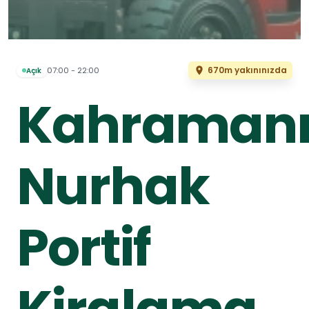
670m yakınınızda
07:00 - 22:00
Açık
Kahraman
Nurhak
Portif
Kiralama