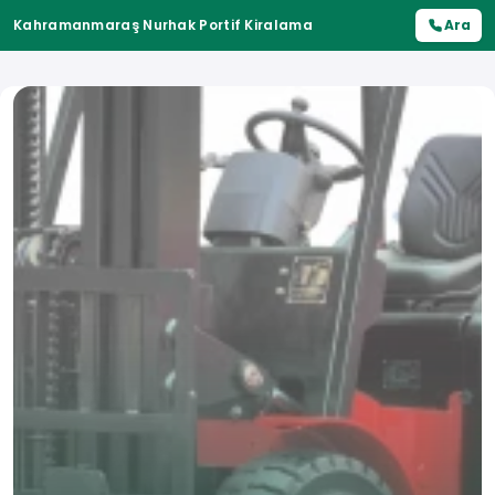
Kahramanmaraş Nurhak Portif Kiralama
Ara