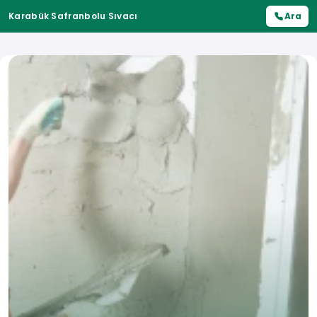
Karabük Safranbolu Sıvacı
Ara