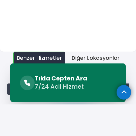
Benzer Hizmetler
Diğer Lokasyonlar
Benzer Hizmetler
Tıkla Cepten Ara
7/24 Acil Hizmet
Safranbolu Alçı Ustası
Safranbolu Boyacı
Safranbolu 