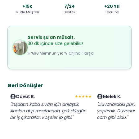
+15k
7/24
+20 Yıl
Mutlu Müşteri
Destek
Tecrübe
Servis şu an müsait.
30 dk içinde size gelebiliriz
⭐ %98 Memnuniyet 🔧 Orijinal Parça
Geri Dönüşler
Davut B.
Melek K.
★★★★★
"İnşaatın kaba sıvası için anlaştık.
"Duvarlardaki pürüzle
Anoları atıp mastarında, çok düzgün
yaptırdık. Duvarlar
bir iş çıkardılar. Köşeler ip gibi."
cam gibi oldu."