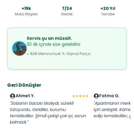
+15k
7/24
+20 Yıl
Mutlu Müşteri
Destek
Tecrübe
Servis şu an müsait.
30 dk içinde size gelebiliriz
⭐ %98 Memnuniyet 🔧 Orijinal Parça
Geri Dönüşler
Ahmet Y.
Fatma G.
★★★★★
"Sobanın bacası tıkalıydı, sürekli
"Apartmanın merkez
tütüyordu. Geldiler, kurumu
için anlaştık. Kamera
temizlediler. Şimdi çekişi çok iyi, sorun
edip temizlediler, gü
kalmadı."