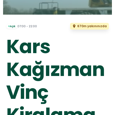
670m yakınınızda
07:00 - 22:00
Açık
Kars
Kağızman
Vinç
Kiralama