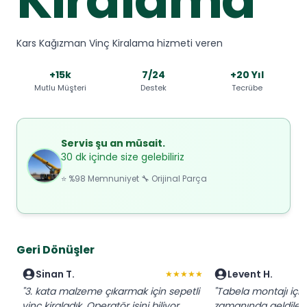
Kars Kağızman Vinç Kiralama hizmeti veren
+15k
7/24
+20 Yıl
Mutlu Müşteri
Destek
Tecrübe
Servis şu an müsait.
30 dk içinde size gelebiliriz
⭐ %98 Memnuniyet 🔧 Orijinal Parça
Geri Dönüşler
Sinan T.
Levent H.
★★★★★
"3. kata malzeme çıkarmak için sepetli
"Tabela montajı için
vinç kiraladık. Operatör işini biliyor,
zamanında geldiler