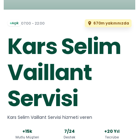
670m yakınınızda
07:00 - 22:00
Açık
Kars Selim
Vaillant
Servisi
Kars Selim Vaillant Servisi hizmeti veren
+15k
7/24
+20 Yıl
Mutlu Müşteri
Destek
Tecrübe