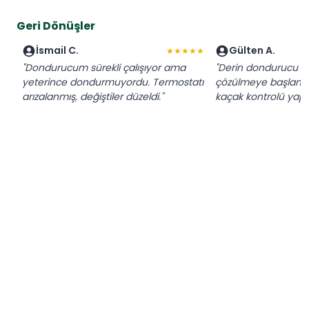
Geri Dönüşler
İsmail C.
Gülten A.
★★★★★
"Dondurucum sürekli çalışıyor ama
"Derin dondurucu al
yeterince dondurmuyordu. Termostatı
çözülmeye başlamışt
arızalanmış, değiştiler düzeldi."
kaçak kontrolü yapıp