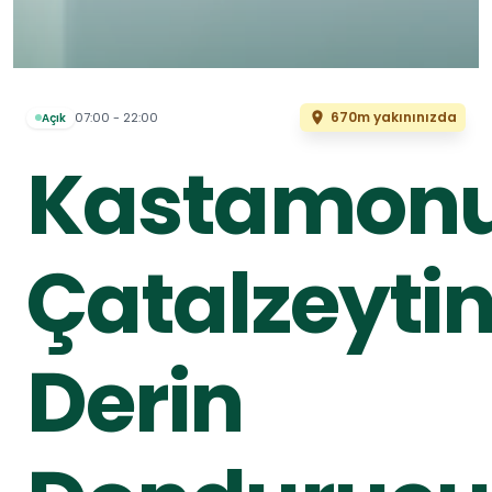
670m yakınınızda
07:00 - 22:00
Açık
Kastamon
Çatalzeyti
Derin