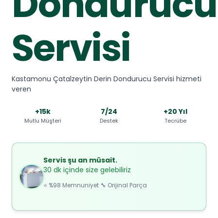
Dondurucu
Servisi
Kastamonu Çatalzeytin Derin Dondurucu Servisi hizmeti
veren
+15k
7/24
+20 Yıl
Mutlu Müşteri
Destek
Tecrübe
Servis şu an müsait.
30 dk içinde size gelebiliriz
⭐ %98 Memnuniyet 🔧 Orijinal Parça