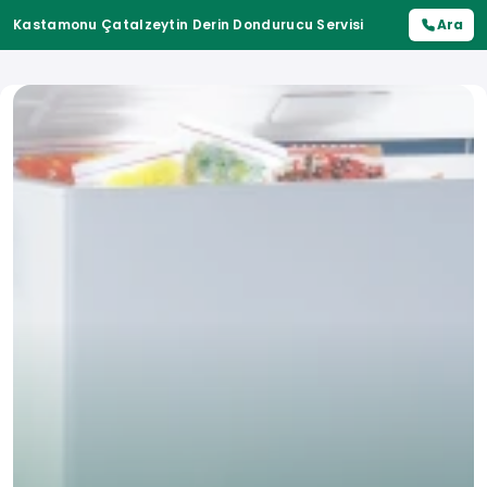
Kastamonu Çatalzeytin Derin Dondurucu Servisi
Ara