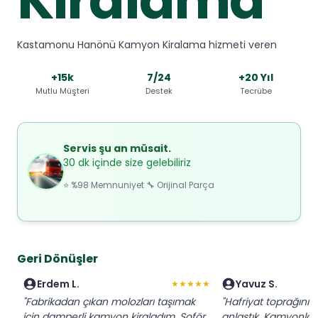
Kastamonu Hanönü Kamyon Kiralama hizmeti veren
+15k
7/24
+20 Yıl
Mutlu Müşteri
Destek
Tecrübe
Servis şu an müsait.
30 dk içinde size gelebiliriz
⭐ %98 Memnuniyet 🔧 Orijinal Parça
Geri Dönüşler
Erdem L.
Yavuz S.
★★★★★
"Fabrikadan çıkan molozları taşımak
"Hafriyat toprağını 
için damperli kamyon kiraladım. Şoför
anlaştık. Kamyonla