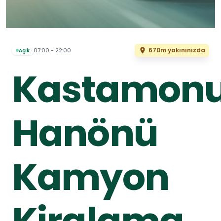
670m yakınınızda
07:00 - 22:00
Açık
Kastamon
Hanönü
Kamyon
Kiralama