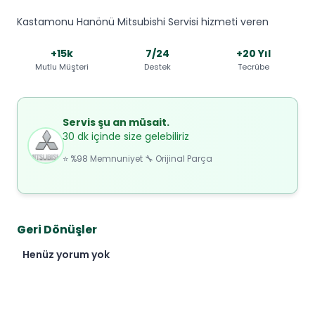
Kastamonu Hanönü Mitsubishi Servisi hizmeti veren
+15k
7/24
+20 Yıl
Mutlu Müşteri
Destek
Tecrübe
Servis şu an müsait.
30 dk içinde size gelebiliriz
⭐ %98 Memnuniyet 🔧 Orijinal Parça
Geri Dönüşler
Henüz yorum yok