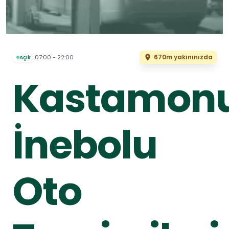
670m yakınınızda
07:00 - 22:00
Açık
Kastamon
İnebolu
Oto