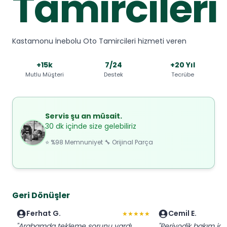
Tamircileri
Kastamonu İnebolu Oto Tamircileri hizmeti veren
+15k
7/24
+20 Yıl
Mutlu Müşteri
Destek
Tecrübe
Servis şu an müsait.
30 dk içinde size gelebiliriz
⭐ %98 Memnuniyet 🔧 Orijinal Parça
Geri Dönüşler
Ferhat G.
Cemil E.
★★★★★
"Arabamda tekleme sorunu vardı.
"Periyodik bakım için