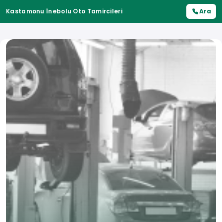
Kastamonu İnebolu Oto Tamircileri
Ara