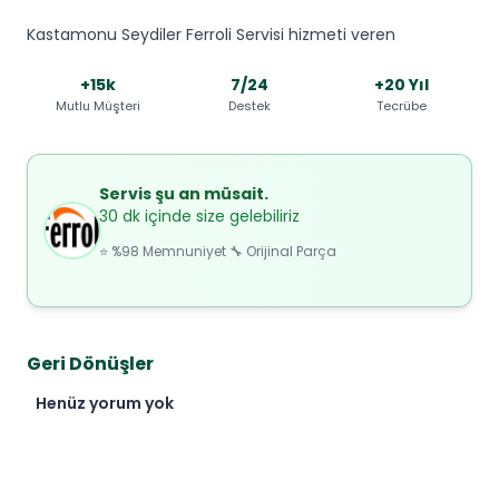
Kastamonu Seydiler Ferroli Servisi hizmeti veren
+15k
7/24
+20 Yıl
Mutlu Müşteri
Destek
Tecrübe
Servis şu an müsait.
30 dk içinde size gelebiliriz
⭐ %98 Memnuniyet 🔧 Orijinal Parça
Geri Dönüşler
Henüz yorum yok