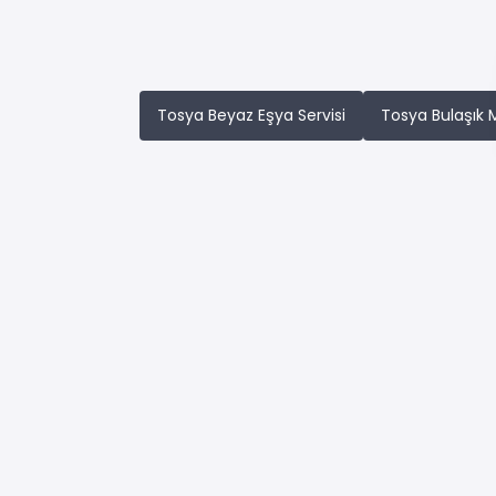
Tosya Beyaz Eşya Servisi
Tosya Bulaşık M