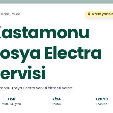
670m yakını
07:00 - 22:00
Kastamonu
osya Electra
ervisi
monu Tosya Electra Servisi hizmeti veren
+15k
7/24
+20 Yıl
Mutlu Müşteri
Destek
Tecrübe