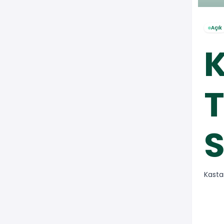
Açık
T
S
Kasta