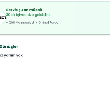
Servis şu an müsait.
30 dk içinde size gelebiliriz
⭐ %98 Memnuniyet 🔧 Orijinal Parça
 Dönüşler
üz yorum yok