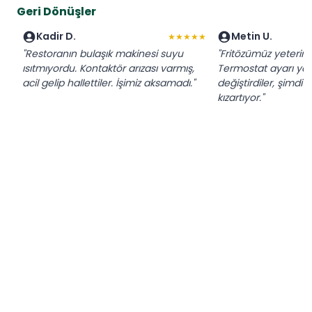
Geri Dönüşler
Kadir D.
Metin U.
★★★★★
"Restoranın bulaşık makinesi suyu
"Fritözümüz yeterin
ısıtmıyordu. Kontaktör arızası varmış,
Termostat ayarı yapı
acil gelip hallettiler. İşimiz aksamadı."
değiştirdiler, şimdi
kızartıyor."