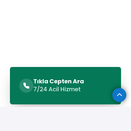
Tıkla Cepten Ara
7/24 Acil Hizmet
Benzer Hizmetler
Diğer Lokasyonlar