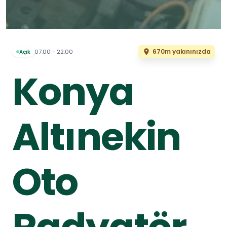
670m yakınınızda
07:00 - 22:00
Açık
Konya
Altınekin
Oto
Radyatör