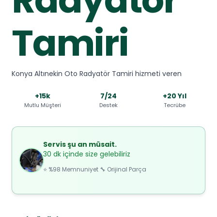
Tamiri
Konya Altınekin Oto Radyatör Tamiri hizmeti veren
+15k
7/24
+20 Yıl
Mutlu Müşteri
Destek
Tecrübe
Servis şu an müsait.
30 dk içinde size gelebiliriz
⭐ %98 Memnuniyet 🔧 Orijinal Parça