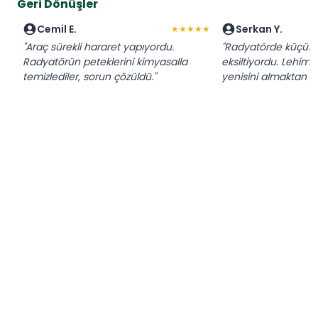
Geri Dönüşler
Cemil E.
Serkan Y.
★★★★★
"Araç sürekli hararet yapıyordu.
"Radyatörde küçük bi
Radyatörün peteklerini kimyasalla
eksiltiyordu. Lehimle
temizlediler, sorun çözüldü."
yenisini almaktan k