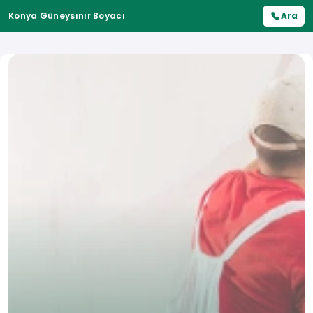
Konya Güneysınır Boyacı
Ara