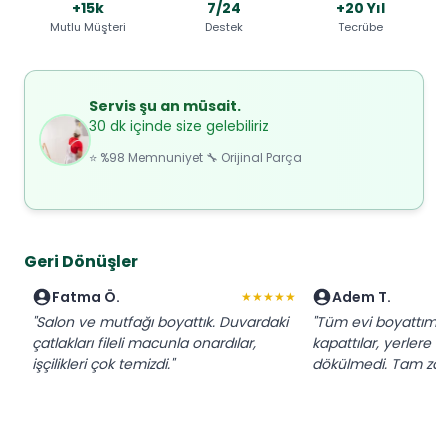
+15k
7/24
+20 Yıl
Mutlu Müşteri
Destek
Tecrübe
Servis şu an müsait.
30 dk içinde size gelebiliriz
⭐ %98 Memnuniyet 🔧 Orijinal Parça
Geri Dönüşler
Fatma Ö.
Adem T.
★★★★★
"Salon ve mutfağı boyattık. Duvardaki
"Tüm evi boyattım. 
çatlakları fileli macunla onardılar,
kapattılar, yerlere 
işçilikleri çok temizdi."
dökülmedi. Tam zama