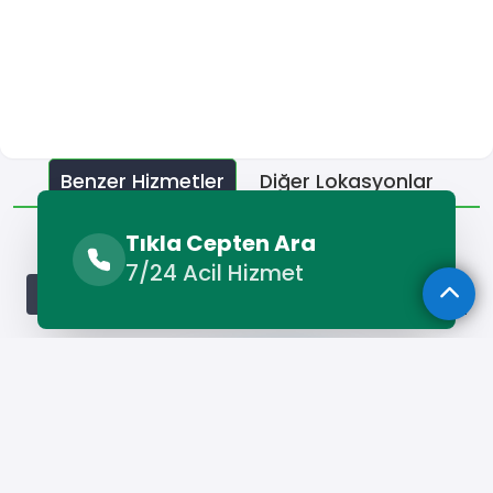
Benzer Hizmetler
Diğer Lokasyonlar
Benzer Hizmetler
Tıkla Cepten Ara
7/24 Acil Hizmet
Güneysınır Alçı Ustası
Güneysınır Fayans Ustası
Güneys
Hizmet Cebinizde