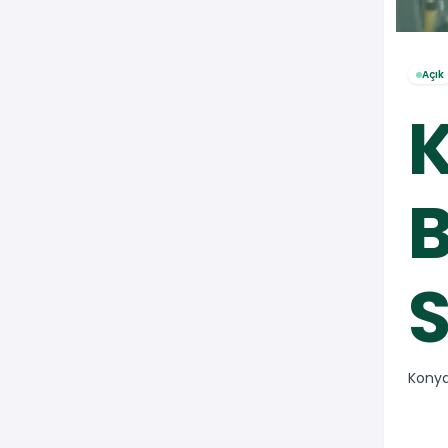
Açık
B
S
Konya