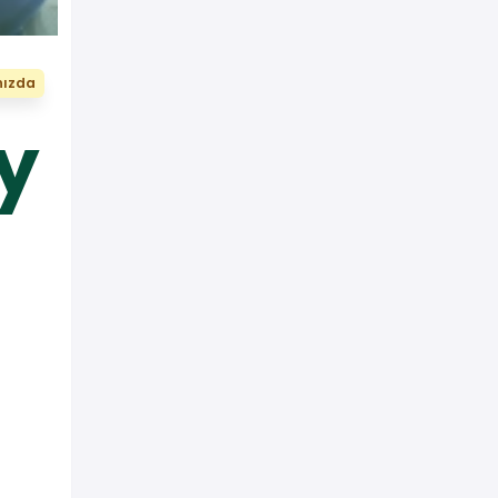
nızda
y