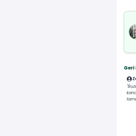
Geri
Z
"Buz
kana
tamam