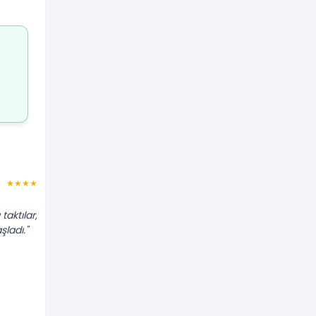
Leyla C.
★★★★★
★★★★★
"Dolaptan sürekli 'tık tık' diye ses
aktılar,
geliyordu. Termik rölesi değişti, ses
ladı."
tamamen kesildi. Tavsiye ederim."