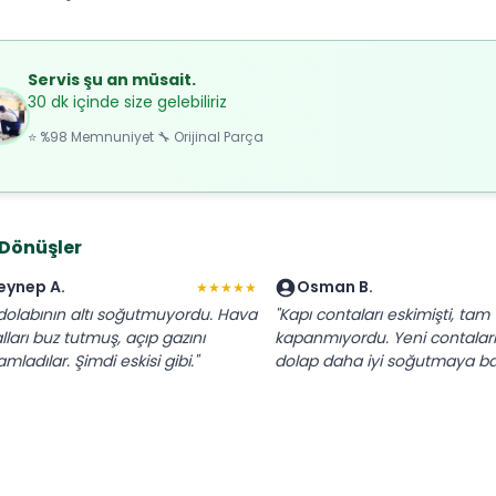
Servis şu an müsait.
30 dk içinde size gelebiliriz
⭐ %98 Memnuniyet 🔧 Orijinal Parça
 Dönüşler
eynep A.
Osman B.
★★★★★
dolabının altı soğutmuyordu. Hava
"Kapı contaları eskimişti, tam
lları buz tutmuş, açıp gazını
kapanmıyordu. Yeni contaları t
ladılar. Şimdi eskisi gibi."
dolap daha iyi soğutmaya baş