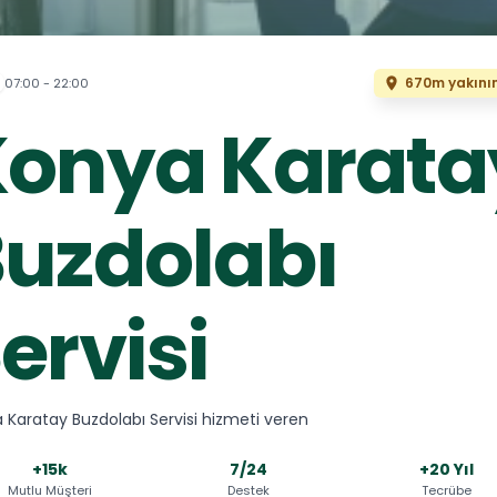
670m yakını
07:00 - 22:00
Konya Karata
uzdolabı
ervisi
 Karatay Buzdolabı Servisi hizmeti veren
+15k
7/24
+20 Yıl
Mutlu Müşteri
Destek
Tecrübe