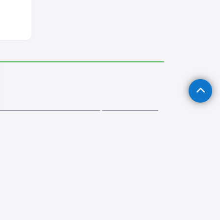
tay Derin Dondurucu Servisi
Karatay Fırın Tamircisi