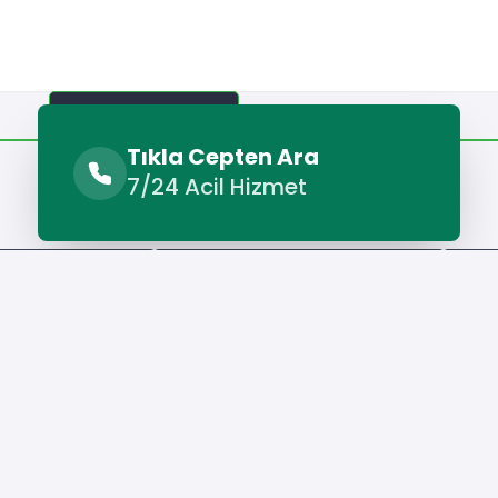
Benzer Hizmetler
Diğer Lokasyonlar
Tıkla Cepten Ara
7/24 Acil Hizmet
Benzer Hizmetler
ık Makinesi Servisi
Karatay Çamaşır Makinesi Servisi
Kara
Hizmet Cebinizde