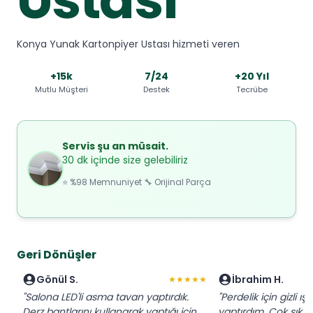
Konya Yunak Kartonpiyer Ustası hizmeti veren
+15k
7/24
+20 Yıl
Mutlu Müşteri
Destek
Tecrübe
Servis şu an müsait.
30 dk içinde size gelebiliriz
⭐ %98 Memnuniyet 🔧 Orijinal Parça
Geri Dönüşler
Gönül S.
İbrahim H.
★★★★★
"Salona LED'li asma tavan yaptırdık.
"Perdelik için gizli ış
Derz bantlarını kullanarak yaptığı için
yaptırdım. Çok şık 