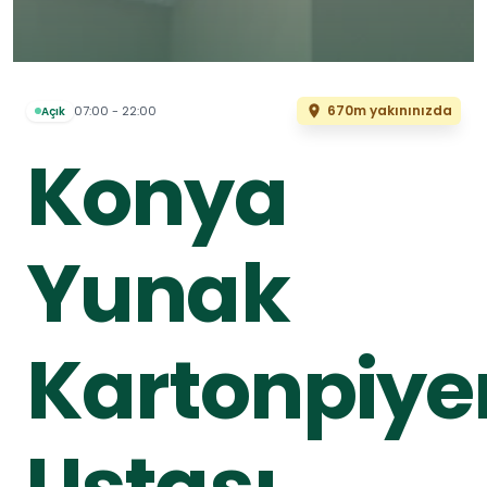
670m yakınınızda
07:00 - 22:00
Açık
Konya
Yunak
Kartonpiye
Ustası