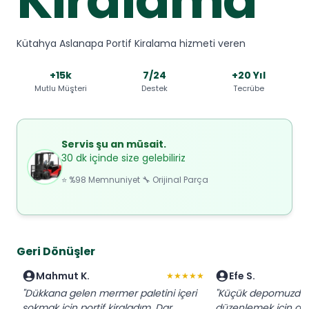
Kütahya Aslanapa Portif Kiralama hizmeti veren
+15k
7/24
+20 Yıl
Mutlu Müşteri
Destek
Tecrübe
Servis şu an müsait.
30 dk içinde size gelebiliriz
⭐ %98 Memnuniyet 🔧 Orijinal Parça
Geri Dönüşler
Mahmut K.
Efe S.
★★★★★
"Dükkana gelen mermer paletini içeri
"Küçük depomuzda p
sokmak için portif kiraladım. Dar
düzenlemek için anla