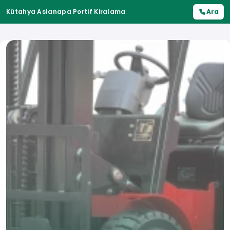
Kütahya Aslanapa Portif Kiralama
Ara