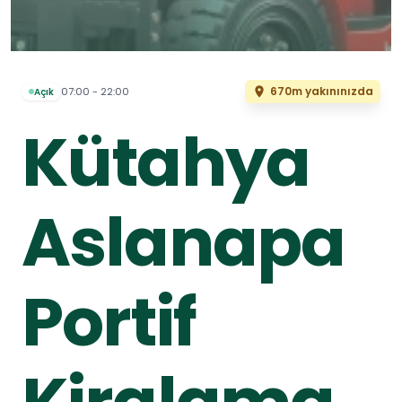
670m yakınınızda
07:00 - 22:00
Açık
Kütahya
Aslanapa
Portif
Kiralama