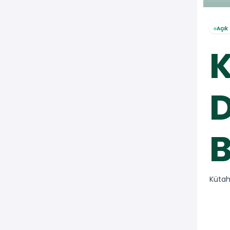
Açık
B
Kütah