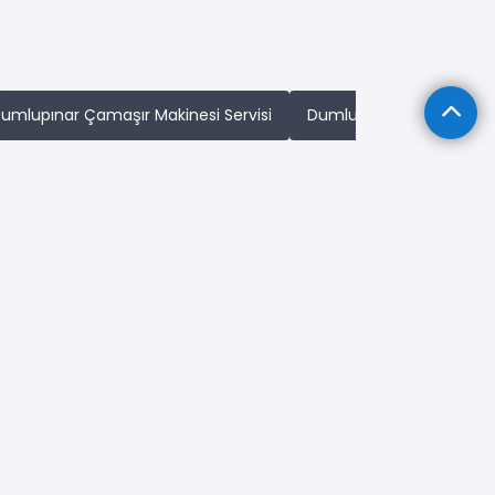
umlupınar Çamaşır Makinesi Servisi
Dumlupınar Klima Servisi