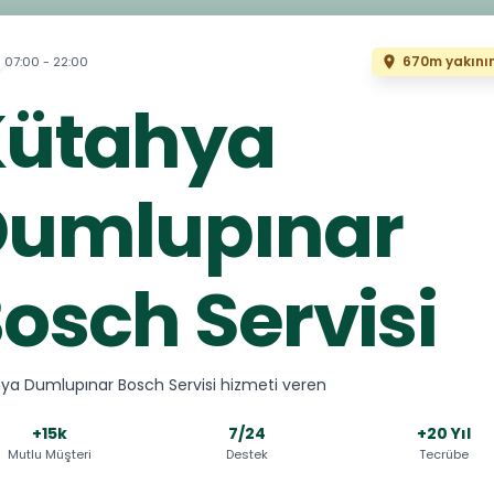
670m yakını
07:00 - 22:00
Kütahya
Dumlupınar
osch Servisi
ya Dumlupınar Bosch Servisi hizmeti veren
+15k
7/24
+20 Yıl
Mutlu Müşteri
Destek
Tecrübe