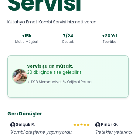
Servisi
Kütahya Emet Kombi Servisi hizmeti veren
+15k
7/24
+20 Yıl
Mutlu Müşteri
Destek
Tecrübe
Servis şu an müsait.
30 dk içinde size gelebiliriz
⭐ %98 Memnuniyet 🔧 Orijinal Parça
Geri Dönüşler
Selçuk R.
Pınar G.
★★★★★
"Kombi ateşleme yapmıyordu.
"Petekler yeterince 