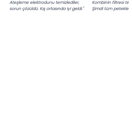
Ateşleme elektrodunu temizlediler,
Kombinin filtresi tık
sorun çözüldü. Kış ortasında iyi geldi."
Şimdi tüm petekler ıs