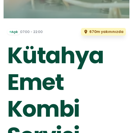
670m yakınınızda
07:00 - 22:00
Açık
Kütahya
Emet
Kombi