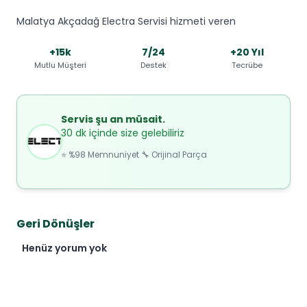
Malatya Akçadağ Electra Servisi hizmeti veren
+15k
7/24
+20 Yıl
Mutlu Müşteri
Destek
Tecrübe
Servis şu an müsait.
30 dk içinde size gelebiliriz
⭐ %98 Memnuniyet 🔧 Orijinal Parça
Geri Dönüşler
Henüz yorum yok