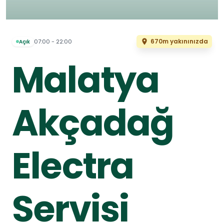
670m yakınınızda
07:00 - 22:00
Açık
Malatya
Akçadağ
Electra
Servisi