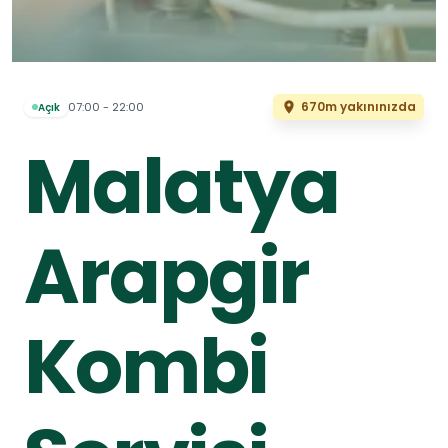
670m yakınınızda
07:00 - 22:00
Açık
Malatya
Arapgir
Kombi