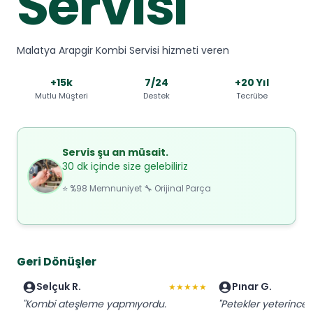
Servisi
Malatya Arapgir Kombi Servisi hizmeti veren
+15k
7/24
+20 Yıl
Mutlu Müşteri
Destek
Tecrübe
Servis şu an müsait.
30 dk içinde size gelebiliriz
⭐ %98 Memnuniyet 🔧 Orijinal Parça
Geri Dönüşler
Selçuk R.
Pınar G.
★★★★★
"Kombi ateşleme yapmıyordu.
"Petekler yeterince 