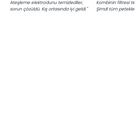
Ateşleme elektrodunu temizlediler,
Kombinin filtresi tık
sorun çözüldü. Kış ortasında iyi geldi."
Şimdi tüm petekler ıs