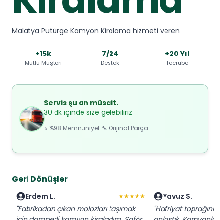
Malatya Pütürge Kamyon Kiralama hizmeti veren
+15k
7/24
+20 Yıl
Mutlu Müşteri
Destek
Tecrübe
Servis şu an müsait.
30 dk içinde size gelebiliriz
⭐ %98 Memnuniyet 🔧 Orijinal Parça
Geri Dönüşler
Erdem L.
Yavuz S.
★★★★★
"Fabrikadan çıkan molozları taşımak
"Hafriyat toprağını 
için damperli kamyon kiraladım. Şoför
anlaştık. Kamyonla