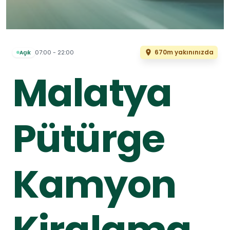
670m yakınınızda
07:00 - 22:00
Açık
Malatya
Pütürge
Kamyon
Kiralama