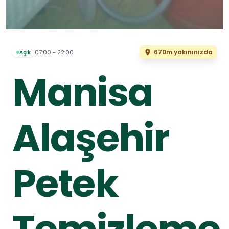
670m yakınınızda
07:00 - 22:00
Açık
Manisa
Alaşehir
Petek
Temizleme