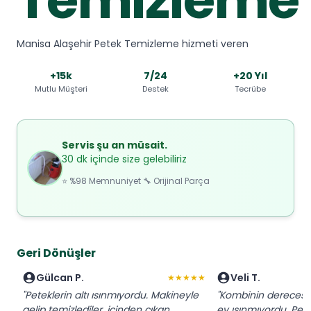
Manisa Alaşehir Petek Temizleme hizmeti veren
+15k
7/24
+20 Yıl
Mutlu Müşteri
Destek
Tecrübe
Servis şu an müsait.
30 dk içinde size gelebiliriz
⭐ %98 Memnuniyet 🔧 Orijinal Parça
Geri Dönüşler
Gülcan P.
Veli T.
★★★★★
"Peteklerin altı ısınmıyordu. Makineyle
"Kombinin derecesi
gelip temizlediler, içinden çıkan
ev ısınmıyordu. Pet