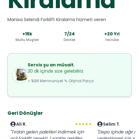
Manisa Selendi Forklift Kiralama hizmeti veren
+15k
7/24
+20 Yıl
Mutlu Müşteri
Destek
Tecrübe
Servis şu an müsait.
30 dk içinde size gelebiliriz
⭐ %98 Memnuniyet 🔧 Orijinal Parça
Geri Dönüşler
Ali R.
Selim T.
★★★★★
"Tırdan gelen paletleri indirmek için
"Depo içinde ağır m
acil forklift gerekti. 1 saatte geldiler,
yerleştirmek için sa