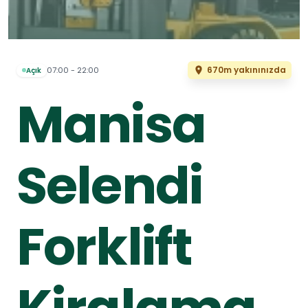
670m yakınınızda
07:00 - 22:00
Açık
Manisa
Selendi
Forklift
Kiralama