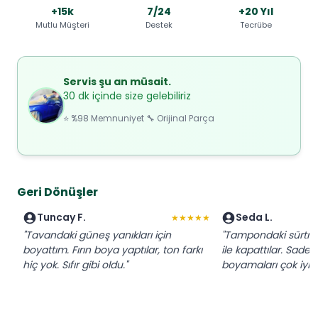
+15k
7/24
+20 Yıl
Mutlu Müşteri
Destek
Tecrübe
Servis şu an müsait.
30 dk içinde size gelebiliriz
⭐ %98 Memnuniyet 🔧 Orijinal Parça
Geri Dönüşler
Tuncay F.
Seda L.
★★★★★
"Tavandaki güneş yanıkları için
"Tampondaki sürtme 
boyattım. Fırın boya yaptılar, ton farkı
ile kapattılar. Sadec
hiç yok. Sıfır gibi oldu."
boyamaları çok iyi."