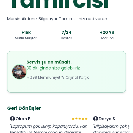
Mersin Akdeniz Bilgisayar Tamircisi hizmeti veren
+15k
7/24
+20 Yıl
Mutlu Müşteri
Destek
Tecrübe
Servis şu an müsait.
30 dk içinde size gelebiliriz
⭐ %98 Memnuniyet 🔧 Orijinal Parça
Geri Dönüşler
Okan E.
Derya S.
★★★★★
"Laptopum çok ısınıp kapanıyordu. Fan
"Bilgisayarım çok ya
temizliği ve termal macun değişimi
dakikalar sürüyordu.