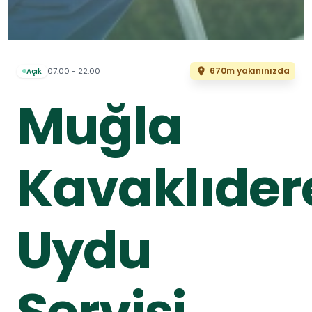
670m yakınınızda
07:00 - 22:00
Açık
Muğla
Kavaklıder
Uydu
Servisi