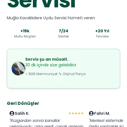
Muğla Kavaklıdere Uydu Servisi hizmeti veren
+15k
7/24
+20 Yıl
Mutlu Müşteri
Destek
Tecrübe
Servis şu an müsait.
30 dk içinde size gelebiliriz
⭐ %98 Memnuniyet 🔧 Orijinal Parça
Geri Dönüşler
Salih K.
Fahri M.
★★★★★
"Rüzgardan sonra kanallar
"Merkezi sistemde baz
çekmiyordu. Usta geldi, çanak antenin
Gelip santralde küçü