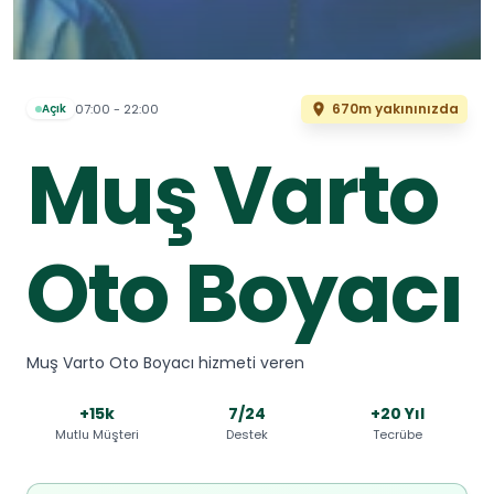
670m yakınınızda
07:00 - 22:00
Açık
Muş Varto
Oto Boyacı
Muş Varto Oto Boyacı hizmeti veren
+15k
7/24
+20 Yıl
Mutlu Müşteri
Destek
Tecrübe