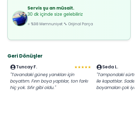
Servis şu an müsait.
30 dk içinde size gelebiliriz
⭐ %98 Memnuniyet 🔧 Orijinal Parça
Geri Dönüşler
Tuncay F.
Seda L.
★★★★★
"Tavandaki güneş yanıkları için
"Tampondaki sürtme 
boyattım. Fırın boya yaptılar, ton farkı
ile kapattılar. Sadec
hiç yok. Sıfır gibi oldu."
boyamaları çok iyi."