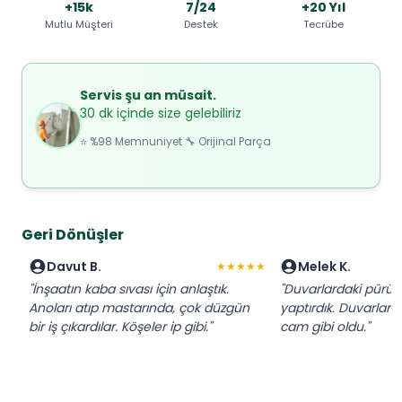
+15k
7/24
+20 Yıl
Mutlu Müşteri
Destek
Tecrübe
Servis şu an müsait.
30 dk içinde size gelebiliriz
⭐ %98 Memnuniyet 🔧 Orijinal Parça
Geri Dönüşler
Davut B.
Melek K.
★★★★★
"İnşaatın kaba sıvası için anlaştık.
"Duvarlardaki pürüzle
Anoları atıp mastarında, çok düzgün
yaptırdık. Duvarlar
bir iş çıkardılar. Köşeler ip gibi."
cam gibi oldu."