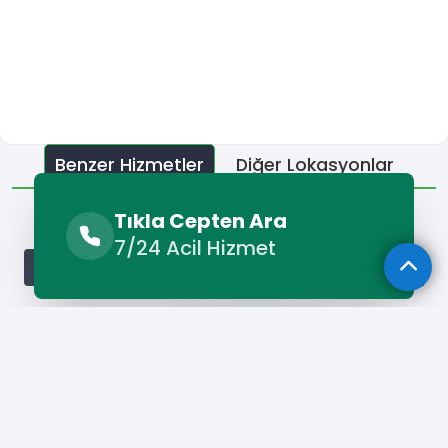
Benzer Hizmetler
Diğer Lokasyonlar
Benzer Hizmetler
Tıkla Cepten Ara
7/24 Acil Hizmet
Altınordu Alçı Ustası
Altınordu Boyacı
Altınordu Camcı
Hizmet Cebinizde