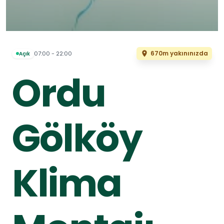
670m yakınınızda
07:00 - 22:00
Açık
Ordu
Gölköy
Klima