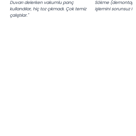
Duvarı delerken vakumlu panç
Sökme (demontaj) 
kullandılar, hiç toz çıkmadı. Çok temiz
işlemini sorunsuz hall
çalıştılar."