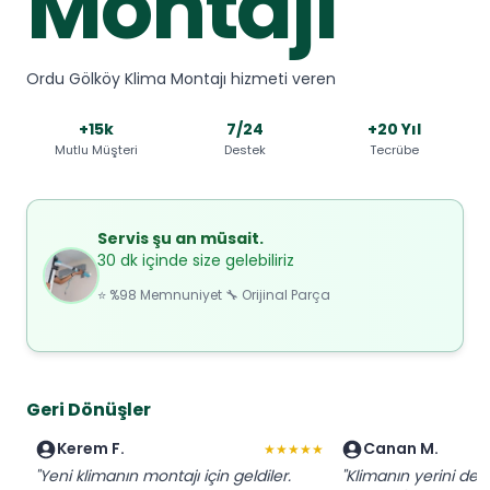
Montajı
Ordu Gölköy Klima Montajı hizmeti veren
+15k
7/24
+20 Yıl
Mutlu Müşteri
Destek
Tecrübe
Servis şu an müsait.
30 dk içinde size gelebiliriz
⭐ %98 Memnuniyet 🔧 Orijinal Parça
Geri Dönüşler
Kerem F.
Canan M.
★★★★★
"Yeni klimanın montajı için geldiler.
"Klimanın yerini deği