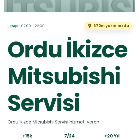
670m yakınınızda
07:00 - 22:00
Açık
Ordu İkizce
Mitsubishi
Servisi
Ordu İkizce Mitsubishi Servisi hizmeti veren
+15k
7/24
+20 Yıl