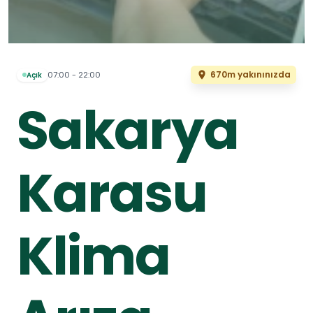
670m yakınınızda
07:00 - 22:00
Açık
Sakarya
Karasu
Klima