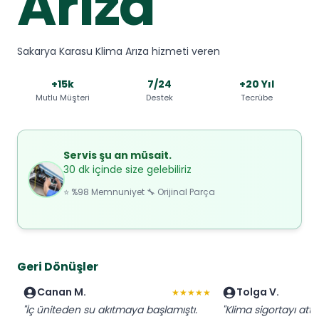
Arıza
Sakarya Karasu Klima Arıza hizmeti veren
+15k
7/24
+20 Yıl
Mutlu Müşteri
Destek
Tecrübe
Servis şu an müsait.
30 dk içinde size gelebiliriz
⭐ %98 Memnuniyet 🔧 Orijinal Parça
Geri Dönüşler
Canan M.
Tolga V.
★★★★★
"İç üniteden su akıtmaya başlamıştı.
"Klima sigortayı attı