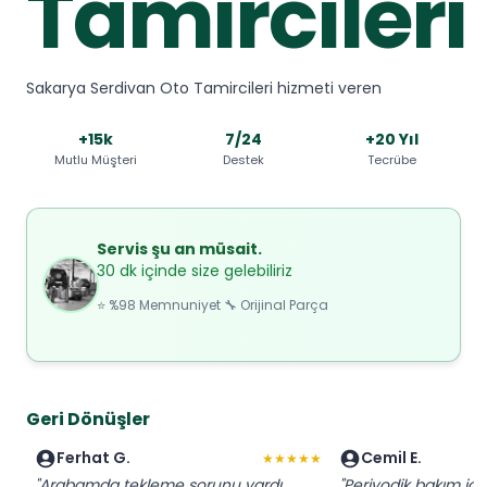
Tamircileri
Sakarya Serdivan Oto Tamircileri hizmeti veren
+15k
7/24
+20 Yıl
Mutlu Müşteri
Destek
Tecrübe
Servis şu an müsait.
30 dk içinde size gelebiliriz
⭐ %98 Memnuniyet 🔧 Orijinal Parça
Geri Dönüşler
Ferhat G.
Cemil E.
★★★★★
"Arabamda tekleme sorunu vardı.
"Periyodik bakım için