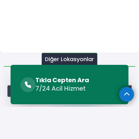
Diğer Lokasyonlar
Diğer Lokasyonlar
Tıkla Cepten Ara
7/24 Acil Hizmet
Adana Elektrikçi
Adıyaman Elektrikçi
Afyonkarahisar Ele