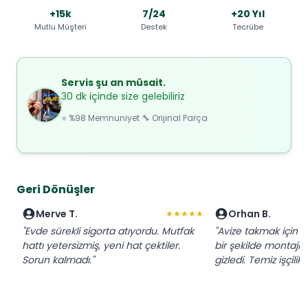
+15k
7/24
+20 Yıl
Mutlu Müşteri
Destek
Tecrübe
Servis şu an müsait.
30 dk içinde size gelebiliriz
⭐ %98 Memnuniyet 🔧 Orijinal Parça
Geri Dönüşler
Merve T.
Orhan B.
★★★★★
"Evde sürekli sigorta atıyordu. Mutfak
"Avize takmak için ç
hattı yetersizmiş, yeni hat çektiler.
bir şekilde montajı y
Sorun kalmadı."
gizledi. Temiz işçilik."