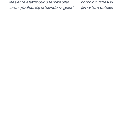
Ateşleme elektrodunu temizlediler,
Kombinin filtresi tık
sorun çözüldü. Kış ortasında iyi geldi."
Şimdi tüm petekler ıs