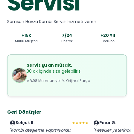
Servisi
Samsun Havza Kombi Servisi hizmeti veren
+15k
7/24
+20 Yıl
Mutlu Müşteri
Destek
Tecrübe
Servis şu an müsait.
30 dk içinde size gelebiliriz
⭐ %98 Memnuniyet 🔧 Orijinal Parça
Geri Dönüşler
Selçuk R.
Pınar G.
★★★★★
"Kombi ateşleme yapmıyordu.
"Petekler yeterince 