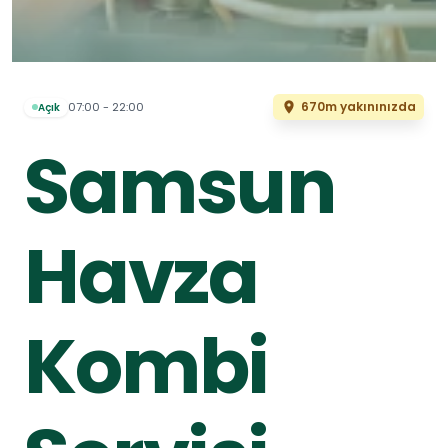
670m yakınınızda
07:00 - 22:00
Açık
Samsun
Havza
Kombi