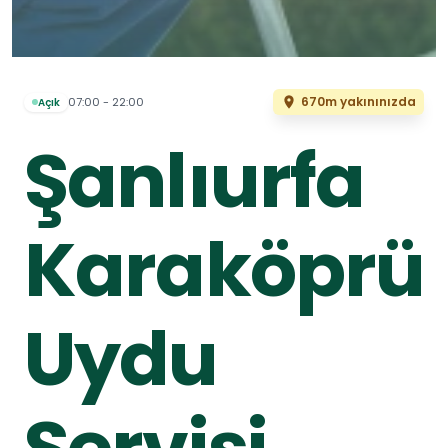
670m yakınınızda
07:00 - 22:00
Açık
Şanlıurfa
Karaköprü
Uydu
Servisi