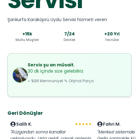
Şanlıurfa Karaköprü Uydu Servisi hizmeti veren
+15k
7/24
+20 Yıl
Mutlu Müşteri
Destek
Tecrübe
Servis şu an müsait.
30 dk içinde size gelebiliriz
⭐ %98 Memnuniyet 🔧 Orijinal Parça
Geri Dönüşler
Salih K.
Fahri M.
★★★★★
"Rüzgardan sonra kanallar
"Merkezi sistemde baz
çekmiyordu. Usta geldi, çanak antenin
Gelip santralde küçü