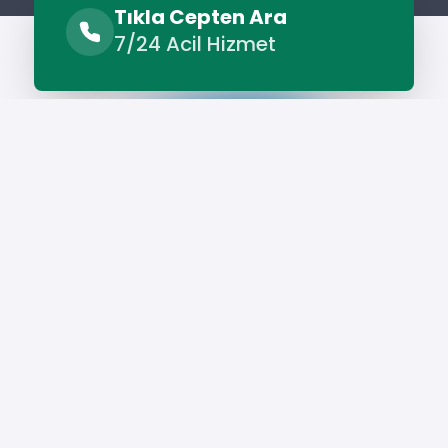
Tıkla Cepten Ara
7/24 Acil Hizmet
Hizmet Cebinizde
Telefonunuza İndirin - Hızlı, Kolay ve Pratik
Hizmetin Keyfini Çıkarın!