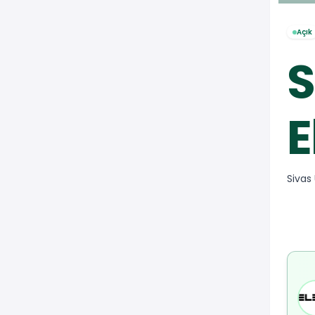
Açık
S
E
Sivas