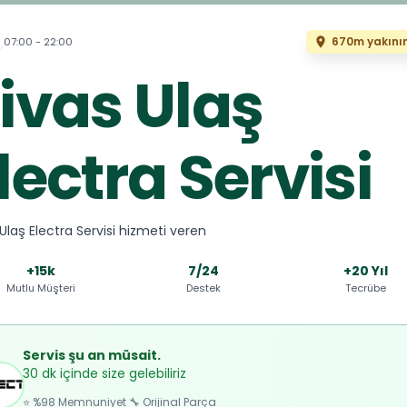
670m yakını
07:00 - 22:00
ivas Ulaş
lectra Servisi
 Ulaş Electra Servisi hizmeti veren
+15k
7/24
+20 Yıl
Mutlu Müşteri
Destek
Tecrübe
Servis şu an müsait.
30 dk içinde size gelebiliriz
⭐ %98 Memnuniyet 🔧 Orijinal Parça