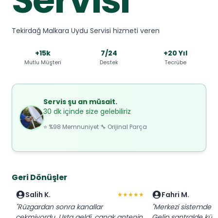
Tekirdağ Malkara Uydu Servisi hizmeti veren
+15k
7/24
+20 Yıl
Mutlu Müşteri
Destek
Tecrübe
Servis şu an müsait.
30 dk içinde size gelebiliriz
⭐ %98 Memnuniyet 🔧 Orijinal Parça
Geri Dönüşler
Salih K.
Fahri M.
★★★★★
"Rüzgardan sonra kanallar
"Merkezi sistemde baz
çekmiyordu. Usta geldi, çanak antenin
Gelip santralde küçü