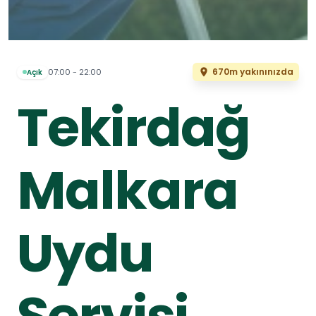
670m yakınınızda
07:00 - 22:00
Açık
Tekirdağ
Malkara
Uydu
Servisi