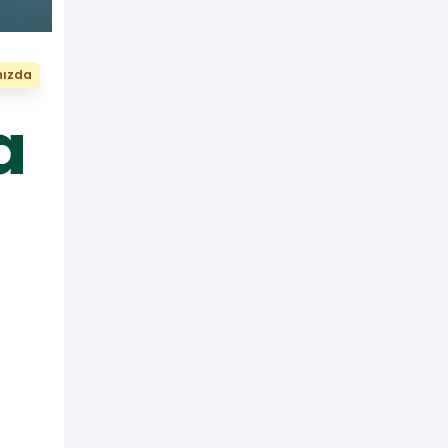
nızda
a