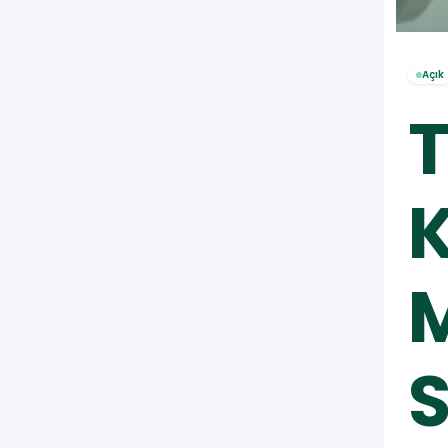
Açık
T
M
S