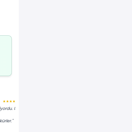
Filiz M.
★★★★★
★★★★★
ordu. Isı
"Makinenin tamburu dönmüyordu.
Kayışı kopmuş, yenisiyle değiştirdiler.
ürler."
Yarım saatte işim halloldu."