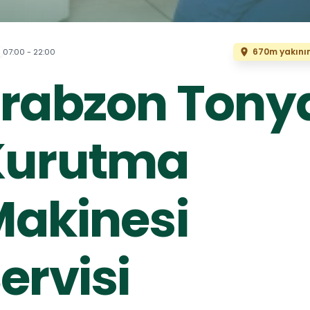
670m yakını
07:00 - 22:00
rabzon Tony
Kurutma
akinesi
ervisi