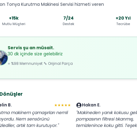
on Tonya Kurutma Makinesi Servisi hizmeti veren
+15k
7/24
+20 Yıl
Mutlu Müşteri
Destek
Tecrübe
Servis şu an müsait.
30 dk içinde size gelebiliriz
⭐ %98 Memnuniyet 🔧 Orijinal Parça
 Dönüşler
elin B.
Hakan E.
★★★★★
utma makinem çamaşırları nemli
"Makineden yanık kokusu geliy
kıyordu. Nem sensörünü
pompasının filtresi tıkanmış,
lediler, artık tam kurutuyor."
temizlenince koku gitti. Teşekk