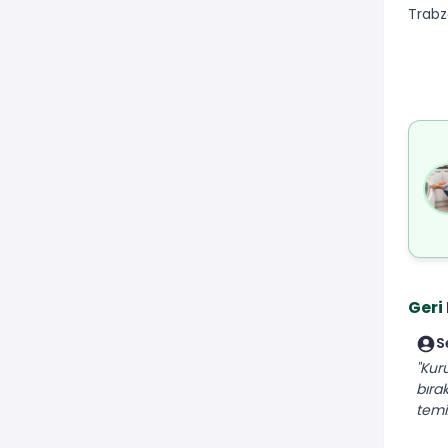
Trabz
Geri
S
"Kur
bıra
temiz