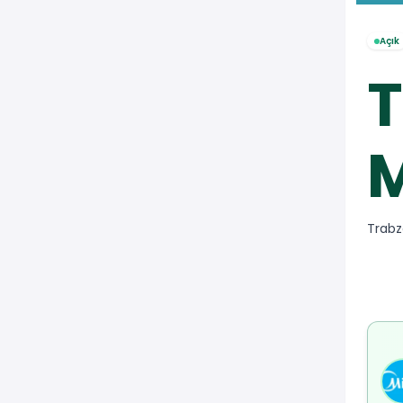
Açık
T
M
Trabz