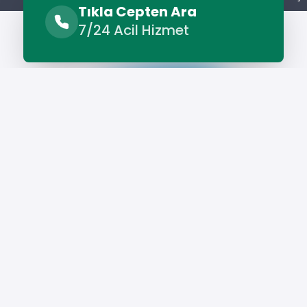
Tıkla Cepten Ara
7/24 Acil Hizmet
Hizmet Cebinizde
Telefonunuza İndirin - Hızlı, Kolay ve Pratik
Hizmetin Keyfini Çıkarın!