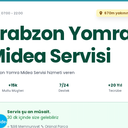
670m yakını
07:00 - 22:00
rabzon Yomr
idea Servisi
on Yomra Midea Servisi hizmeti veren
+15k
7/24
+20 Yıl
Mutlu Müşteri
Destek
Tecrübe
Servis şu an müsait.
30 dk içinde size gelebiliriz
⭐ %98 Memnuniyet 🔧 Orijinal Parça