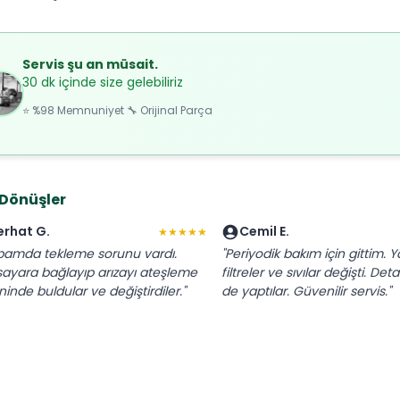
Servis şu an müsait.
30 dk içinde size gelebiliriz
⭐ %98 Memnuniyet 🔧 Orijinal Parça
 Dönüşler
erhat G.
Cemil E.
★★★★★
bamda tekleme sorunu vardı.
"Periyodik bakım için gittim. Y
isayara bağlayıp arızayı ateşleme
filtreler ve sıvılar değişti. Deta
ninde buldular ve değiştirdiler."
de yaptılar. Güvenilir servis."