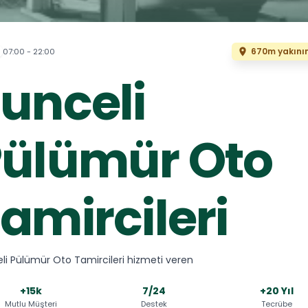
670m yakını
07:00 - 22:00
unceli
ülümür Oto
amircileri
li Pülümür Oto Tamircileri hizmeti veren
+15k
7/24
+20 Yıl
Mutlu Müşteri
Destek
Tecrübe