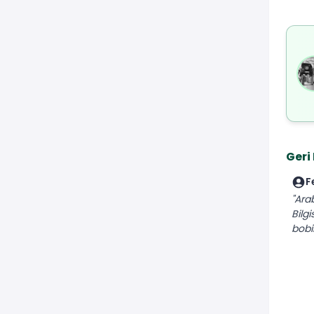
Geri
F
"Ara
Bilg
bobi