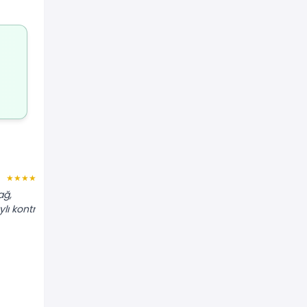
Serkan Y.
★★★★★
★★★★★
ağ,
"Frenlerden ses geliyordu. Balatalar
ylı kontrol
bitmiş, disklerle beraber değiştiler.
Fren mesafem kısaldı."