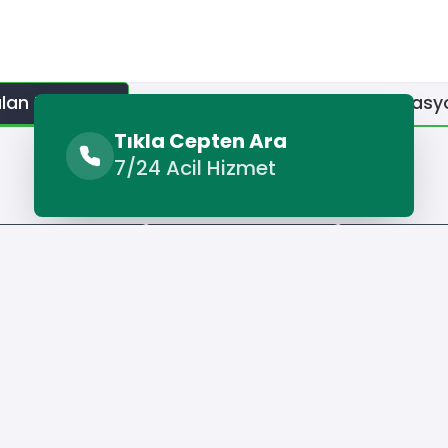
lan Hizmetler
Benzer Hizmetler
Diğer Lokasy
Tıkla Cepten Ara
7/24 Acil Hizmet
Sunulan Hizmetler
to Radyatör Tamiri
Pülümür Oto Kaportacı
Pülümür Egzo
Hizmet Cebinizde