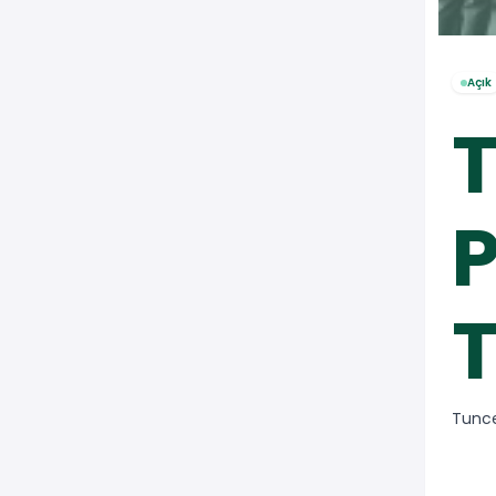
Açık
T
P
T
Tunce