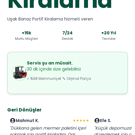
Uşak Banaz Portif Kiralama hizmeti veren
+15k
7/24
+20 Yıl
Mutlu Müşteri
Destek
Tecrübe
Servis şu an müsait.
30 dk içinde size gelebiliriz
⭐ %98 Memnuniyet 🔧 Orijinal Parça
Geri Dönüşler
Mahmut K.
Efe S.
★★★★★
"Dükkana gelen mermer paletini içeri
"Küçük depomuzda p
sokmak için portif kiraladım. Dar
düzenlemek için anla