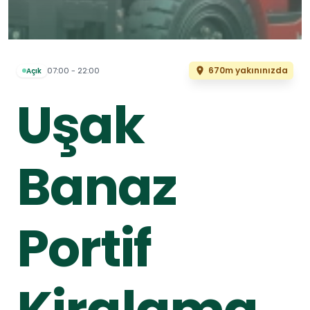
670m yakınınızda
07:00 - 22:00
Açık
Uşak
Banaz
Portif
Kiralama