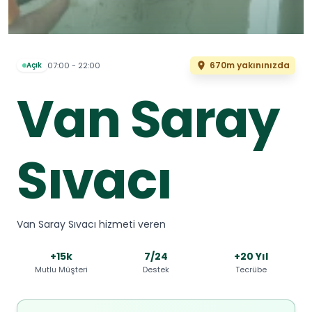
670m yakınınızda
07:00 - 22:00
Açık
Van Saray
Sıvacı
Van Saray Sıvacı hizmeti veren
+15k
7/24
+20 Yıl
Mutlu Müşteri
Destek
Tecrübe