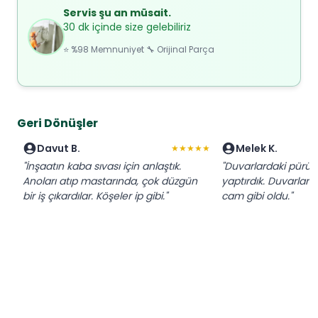
Servis şu an müsait.
30 dk içinde size gelebiliriz
⭐ %98 Memnuniyet 🔧 Orijinal Parça
Geri Dönüşler
Davut B.
Melek K.
★★★★★
"İnşaatın kaba sıvası için anlaştık.
"Duvarlardaki pürüzle
Anoları atıp mastarında, çok düzgün
yaptırdık. Duvarlar
bir iş çıkardılar. Köşeler ip gibi."
cam gibi oldu."