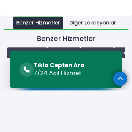
Benzer Hizmetler
Diğer Lokasyonlar
Benzer Hizmetler
Saray Alçı Ustası
Saray Boyacı
Saray Camcı
Saray 
Tıkla Cepten Ara
7/24 Acil Hizmet
Hizmet Cebinizde
Telefonunuza İndirin - Hızlı, Kolay ve
Pratik Hizmetin Keyfini Çıkarın!